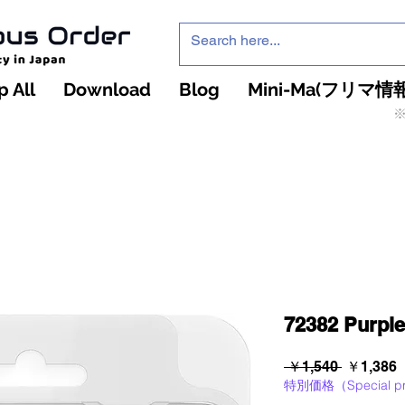
 All
Download
Blog
Mini-Ma(フリマ情報
※
インフィニティ・ザ・ゲームのお店
インペチュアスオ
ーダー
72382 Purple
通
 ￥1,540 
￥1,386
特別価格（Special pr
常