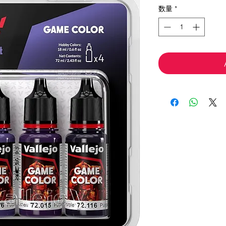
価
数量
*
格