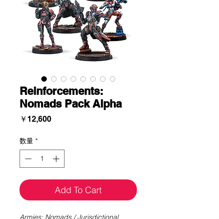
Reinforcements:
Nomads Pack Alpha
価
￥12,600
格
数量
*
Add To Cart
Armies: Nomads / Jurisdictional