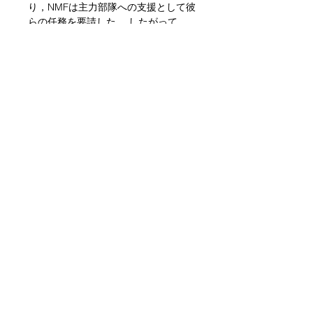
り，NMFは主力部隊への支援として彼
らの任務を要請した． したがって，
最高司令部の要請に応じて，あらゆる
緊急事態に対応できるよう，常に少数
のViperaチームが用意されている．そ
して彼らの行動は常にその名の通り，
迅速かつ致死的である．
The perfect box to provide
Reinforcements to your Nomads
forces when things go wrong.
Created to pursue those who stole
secrets from the Black Labs, the skill
and reputation of the Vipera Pursuit
Force is so impressive that the NMF
has requested their services as
support to the main force. Hence,
there are always a few Vipera teams
ready to respond to any emergency
situation at the request of the High