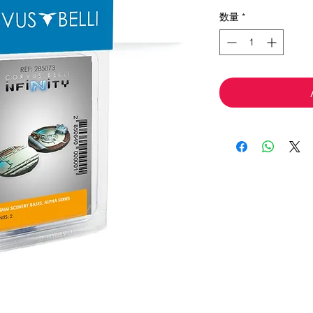
格
数量
*