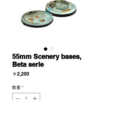
55mm Scenery bases,
Beta serie
価
￥2,200
格
数量
*
Add To Cart
Blister of two different thermoplastic