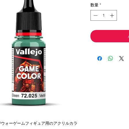
価
ル
数量
*
格
価
格
びウォーゲームフィギュア用のアクリルカラ