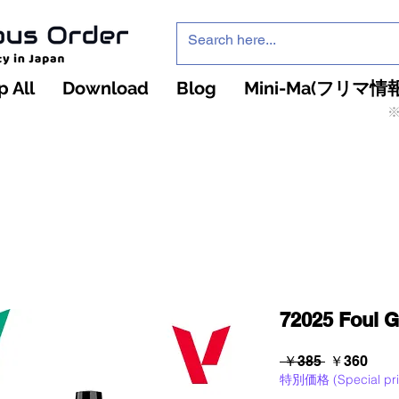
 All
Download
Blog
Mini-Ma(フリマ情報
※
インフィニティ・ザ・ゲームのお店
インペチュアスオ
ーダー
72025 Foul 
通
セ
 ￥385 
￥360
特別価格 (Special pri
常
ー