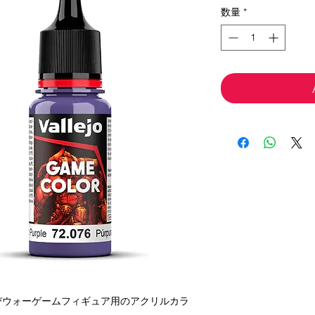
価
ル
数量
*
格
価
格
びウォーゲームフィギュア用のアクリルカラ