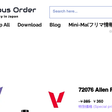
 All
Download
Blog
Mini-Ma(フリマ情報
※
インフィニティ・ザ・ゲームのお店
インペチュアスオ
ーダー
72076 Alien 
通
セ
 ￥385 
￥360
特別価格 (Special pri
常
ー