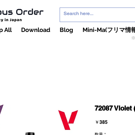
 All
Download
Blog
Mini-Ma(フリマ情報
※
インフィニティ・ザ・ゲームのお店
インペチュアスオ
ーダー
72087 Violet 
価
￥385
格
数量
*