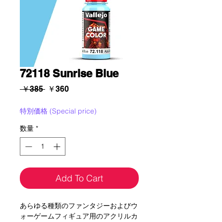
72118 Sunrise Blue
通
セ
 ￥385 
￥360
常
ー
価
ル
特別価格 (Special price)
格
価
数量
*
格
Add To Cart
あらゆる種類のファンタジーおよびウ
ォーゲームフィギュア用のアクリルカ