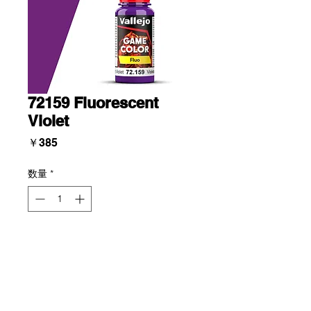
72159 Fluorescent
Violet
価
￥385
格
数量
*
Add To Cart
蛍光色は、ファンタジーのフィギュア
や乗り物に特別な照明効果を与えるの