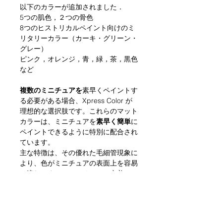
以下のカラーが追加されました．
5つの肌色，２つの骨色
8つのヒストリカルペイント向けのミ
リタリーカラー（カーキ・グリーン・
グレー）
ピンク，オレンジ，青，緑，茶，黒色
など
複数のミニチュアを
素早くペイントす
る必要がある場合、Xpress Color が
理想的な選択肢です。これらのマット
カラーは、ミニチュアを
素早く簡単
に
ペイントできるように特別に配合され
ています。
主な特徴は、その優れた毛細管現象に
より、色がミニチュアの表面上を容易
に流れ、すべてのレリーフに定着し、
フィギュアの隙間により強く定着し、
単一のペイント層でコントラスト効果
を生み出すことです。
Xpress Color は、白またはグレーの