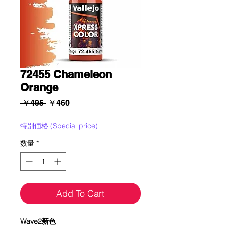
72455 Chameleon
Orange
通
セ
 ￥495 
￥460
常
ー
価
ル
特別価格 (Special price)
格
価
数量
*
格
Add To Cart
Wave2新色