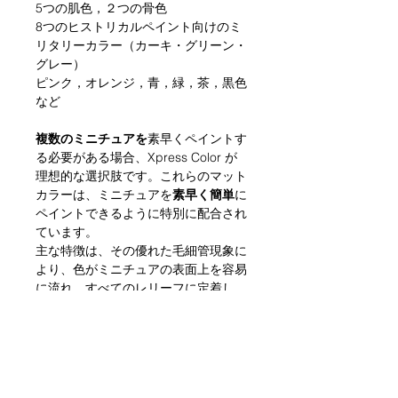
5つの肌色，２つの骨色
8つのヒストリカルペイント向けのミ
リタリーカラー（カーキ・グリーン・
グレー）
ピンク，オレンジ，青，緑，茶，黒色
など
複数のミニチュアを
素早くペイントす
る必要がある場合、Xpress Color が
理想的な選択肢です。これらのマット
カラーは、ミニチュアを
素早く簡単
に
ペイントできるように特別に配合され
ています。
主な特徴は、その優れた毛細管現象に
より、色がミニチュアの表面上を容易
に流れ、すべてのレリーフに定着し、
フィギュアの隙間により強く定着し、
単一のペイント層でコントラスト効果
を生み出すことです。
Xpress Color は、白またはグレーの
下塗りまたは塗装された表面に塗布す