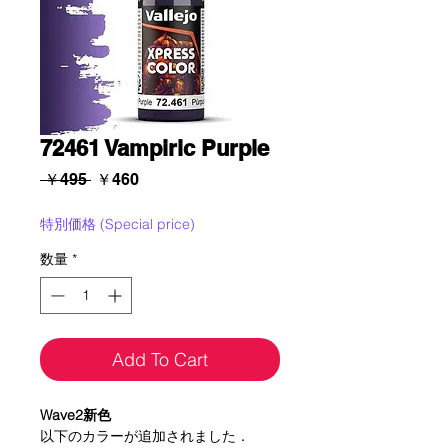
72461 Vampiric Purple
通
セ
 ￥495 
￥460
常
ー
価
ル
特別価格 (Special price)
格
価
数量
*
格
Add To Cart
Wave2新色
以下のカラーが追加されました．