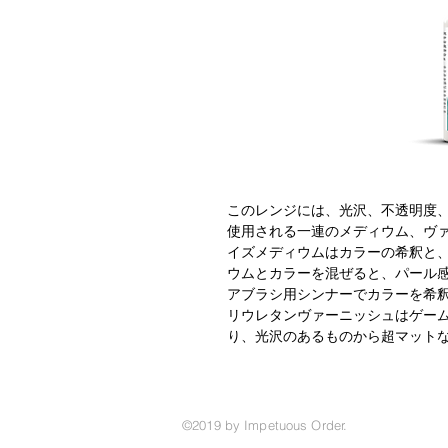
このレンジには、光沢、不透明度
使用される一連のメディウム、ヴ
イズメディウムはカラーの希釈と
ウムとカラーを混ぜると、パール
アブラシ用シンナーでカラーを希
リウレタンヴァーニッシュはゲー
り、光沢のあるものから超マット
©2019 by Impetuous Order.