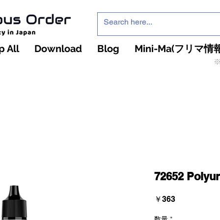
 All
Download
Blog
Mini-Ma(フリマ情報
※
インフィニティ・ザ・ゲームのお店
インペチュアスオ
ーダー
72652 Polyur
価
￥363
格
数量
*