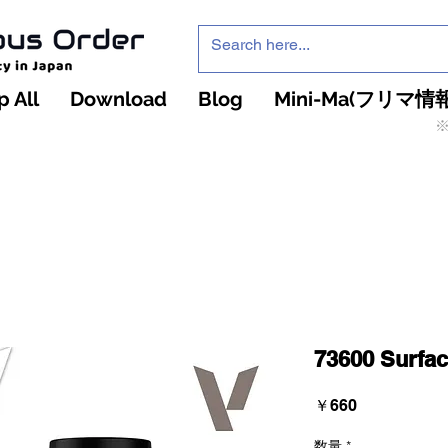
 All
Download
Blog
Mini-Ma(フリマ情報
※
インフィニティ・ザ・ゲームのお店
インペチュアスオ
ーダー
73600 Surfac
価
￥660
格
数量
*