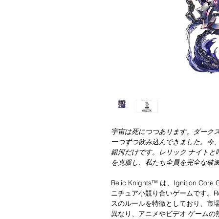
宇宙は死につつあります。ダーク
一つずつ飲み込んできました。今
銀河だけです。レリック ナイトと
を克服し、私たち全員を完全な破
Relic Knights™ は、Ignitio
ニチュア小競り合いゲームです。Reli
スのルールを特徴としており、市場
異なり、アニメやビデオ ゲームの