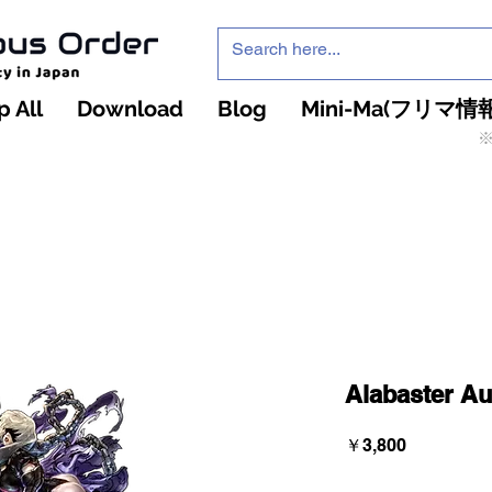
 All
Download
Blog
Mini-Ma(フリマ情報
※
インフィニティ・ザ・ゲームのお店
インペチュアスオ
ーダー
Alabaster A
価
￥3,800
格