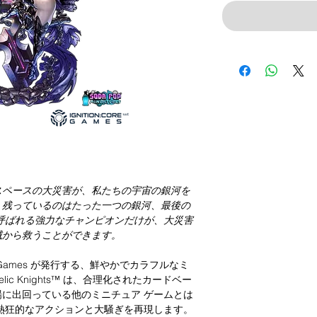
スペースの大災害が、私たちの宇宙の銀河を
、残っているのはたった一つの銀河、最後の
呼ばれる強力なチャンピオンだけが、大災害
滅から救うことができます。
n Core Games が発行する、鮮やかでカラフルなミ
c Knights™ は、合理化されたカードベー
に出回っている他のミニチュア ゲームとは
熱狂的なアクションと大騒ぎを再現します。