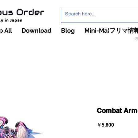
 All
Download
Blog
Mini-Ma(フリマ情報
※
インフィニティ・ザ・ゲームのお店
インペチュアスオ
ーダー
Combat Armo
価
￥5,800
格