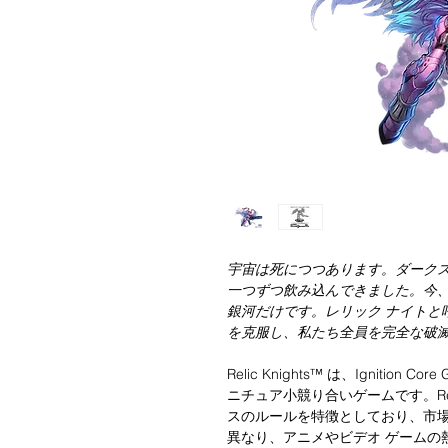
宇宙は死につつあります。ダーク
一つずつ飲み込んできました。今
銀河だけです。レリック ナイトと
を克服し、私たち全員を完全な破
Relic Knights™ は、Ignitio
ニチュア小競り合いゲームです。Reli
スのルールを特徴としており、市場
異なり、アニメやビデオ ゲームの