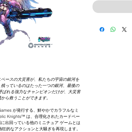
スペースの大災害が、私たちの宇宙の銀河を
、残っているのはたった一つの銀河、最後の
呼ばれる強力なチャンピオンだけが、大災害
滅から救うことができます。
n Core Games が発行する、鮮やかでカラフルなミ
c Knights™ は、合理化されたカードベー
に出回っている他のミニチュア ゲームとは
熱狂的なアクションと大騒ぎを再現します。