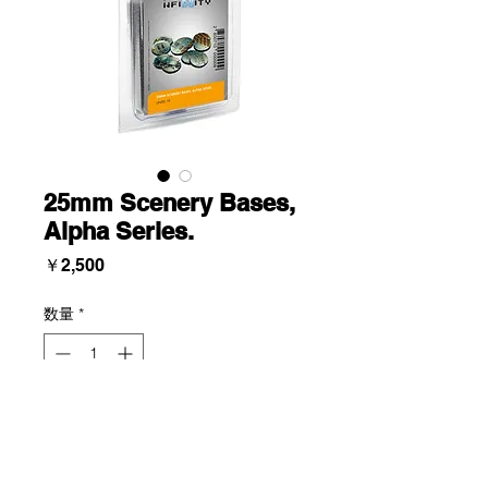
25mm Scenery Bases,
Alpha Series.
価
￥2,500
格
数量
*
Add To Cart
Blister of ten unpainted thermoplastic