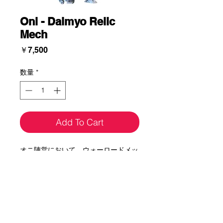
Oni - Daimyo Relic
Mech
価
￥7,500
格
数量
*
Add To Cart
オニ陣営において，ウォーロードメッ
クと入れ替えて使用出来ます．
For those who just want to paint the
new Daimyo Oni: Relic Warlord Class
Mech, or upgrade their existing Oni
Freelance Armored Fireteam the