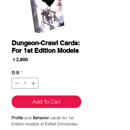
Dungeon-Crawl Cards:
For 1st Edition Models
価
￥2,800
格
数量
*
Add To Cart
Profile
and
Behavior
cards for 1st
Edition models of Eldfall Chronicles,