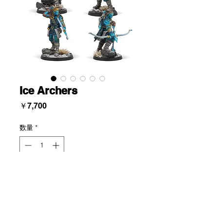
Ice Archers
価
￥7,700
格
数量
*
Add To Cart
Northern Tribes