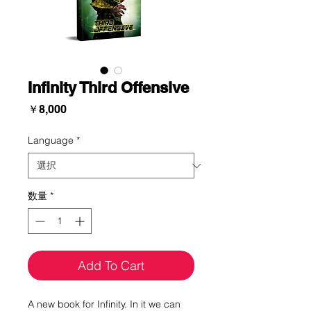
Infinity Third Offensive
価
￥8,000
格
Language
*
数量
*
Add To Cart
A new book for Infinity. In it we can