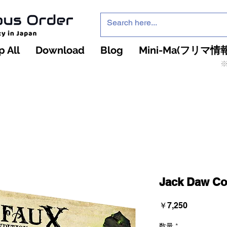
 All
Download
Blog
Mini-Ma(フリマ情報
※
インフィニティ・ザ・ゲームのお店
インペチュアスオ
ーダー
Jack Daw Co
価
￥7,250
格
数量
*