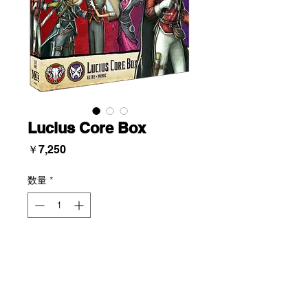
Lucius Core Box
価
￥7,250
格
数量
*
Add To Cart
Faction: Guild/Neverborn
Keyword: Elite, Mimic