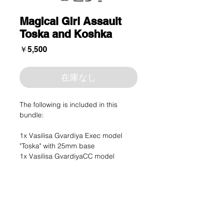
Magical Girl Assault
Toska and Koshka
価
￥5,500
格
在庫なし
The following is included in this
bundle:
1x Vasilisa Gvardiya Exec model
"Toska" with 25mm base
1x Vasilisa GvardiyaCC model
"Koshka" with 25mm base
These models are provided
unpainted and unassembled. Some
assembly and cleanup will be
required.