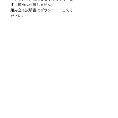
す（磁石は付属しません）
組み立て説明書はダウンロードしてく
ださい。
Model Zero Modular Mech Kit
1x Model Zero Modular Mech Kit with
13 weapon/loadout options
predrilled for 2x5mm magnets and
75mm base (magnets are not
included)
2x Model Zero pilots with 25mm
bases.
Get your assembly instructions on
the download page.