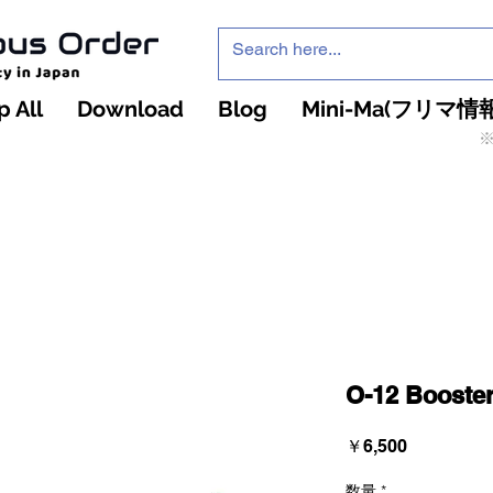
 All
Download
Blog
Mini-Ma(フリマ情報
※
インフィニティ・ザ・ゲームのお店
インペチュアスオ
ーダー
O-12 Booste
価
￥6,500
格
数量
*