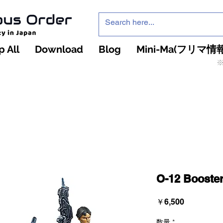
 All
Download
Blog
Mini-Ma(フリマ情報
※
インフィニティ・ザ・ゲームのお店
インペチュアスオ
ーダー
O-12 Booste
価
￥6,500
格
数量
*