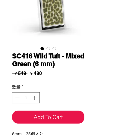
SC416 Wild Tuft - Mixed
Green (6 mm)
通
セ
 ￥549 
￥480
常
ー
価
ル
数量
*
格
価
格
Add To Cart
6mm 35個入り