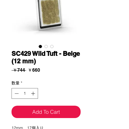
SC429 Wild Tuft - Beige
(12 mm)
通
セ
 ￥744 
￥660
常
ー
価
ル
数量
*
格
価
格
Add To Cart
12mm 17個入り