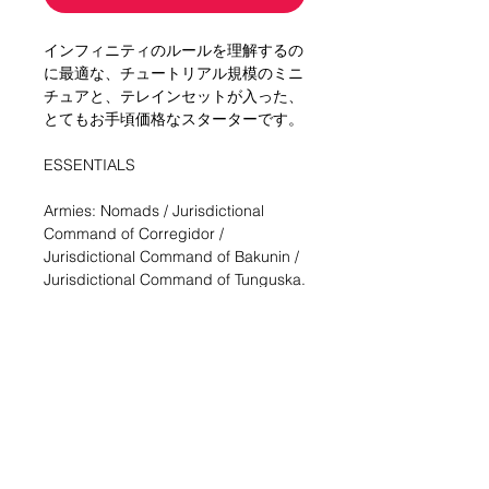
インフィニティのルールを理解するの
に最適な、チュートリアル規模のミニ
チュアと、テレインセットが入った、
とてもお手頃価格なスターターです。
ESSENTIALS
Armies: Nomads / Jurisdictional
Command of Corregidor /
Jurisdictional Command of Bakunin /
Jurisdictional Command of Tunguska.
Thorakites with Combi Rifle x 1
Thorakites with Submachine gun x 1
Arjuna with Spitfire x 1
Alguaciles with Combi Rifles x 2
Mobile Brigada with MULTI Rifle x 1
dice 3 x 2
scenery pack
Quick Rules booklet.