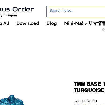
 All
Download
Blog
Mini-Ma(フリマ情報
※
インフィニティ・ザ・ゲームのお店
インペチュアスオ
ーダー
TMM BASE 
TURQUOISE
通
セ
 ￥650 
￥500