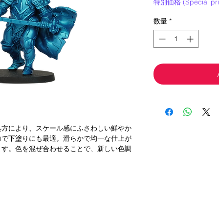
特別価格 (Special pri
常
ー
価
ル
数量
*
格
価
格
処方により、スケール感にふさわしい鮮やか
力で下塗りにも最適。滑らかで均一な仕上が
ます。色を混ぜ合わせることで、新しい色調