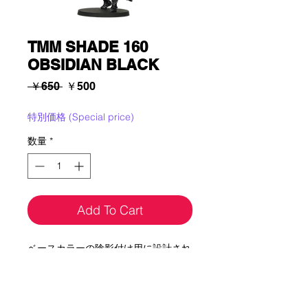
TMM SHADE 160
OBSIDIAN BLACK
通
セ
 ￥650 
￥500
常
ー
価
ル
特別価格 (Special price)
格
価
数量
*
格
Add To Cart
ベースカラーの陰影付け用に設計され
ています。サテン仕上げで、下地のベ
ースレイヤーの光沢を保ちます。ウォ
ッシュは、20色の基本トーンよりも暗
く、メタリック感のないバージョンで