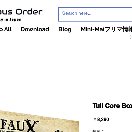
 All
Download
Blog
Mini-Ma(フリマ情報
※
インフィニティ・ザ・ゲームのお店
インペチュアスオ
ーダー
Tull Core Bo
価
￥8,290
格
数量
*