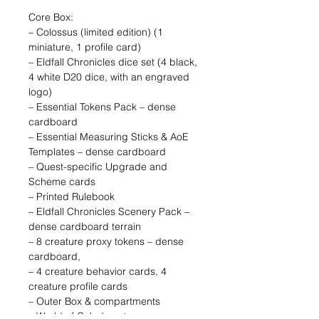
Core Box:
– Colossus (limited edition) (1
miniature, 1 profile card)
– Eldfall Chronicles dice set (4 black,
4 white D20 dice, with an engraved
logo)
– Essential Tokens Pack – dense
cardboard
– Essential Measuring Sticks & AoE
Templates – dense cardboard
– Quest-specific Upgrade and
Scheme cards
– Printed Rulebook
– Eldfall Chronicles Scenery Pack –
dense cardboard terrain
– 8 creature proxy tokens – dense
cardboard,
– 4 creature behavior cards, 4
creature profile cards
– Outer Box & compartments
– World of Calad poster