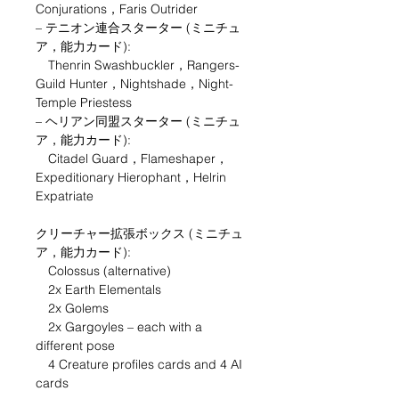
Conjurations，Faris Outrider
– テニオン連合スターター (ミニチュ
ア，能力カード):
Thenrin Swashbuckler，Rangers-
Guild Hunter，Nightshade，Night-
Temple Priestess
– ヘリアン同盟スターター (ミニチュ
ア，能力カード):
Citadel Guard，Flameshaper，
Expeditionary Hierophant，Helrin
Expatriate
クリーチャー拡張ボックス (ミニチュ
ア，能力カード):
Colossus (alternative)
2x Earth Elementals
2x Golems
2x Gargoyles – each with a
different pose
4 Creature profiles cards and 4 AI
cards