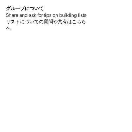
グループについて
Share and ask for tips on building lists
リストについての質問や共有はこちら
へ
メンバー
Bradley Sheppard
フォロー
Bradley Sheppard
Akanksha
フォロー
sagareshital44
フォロー
sagareshital44
Christopher White
フォロー
Christopher White
Ricky Rivera
フォロー
Ricky Rivera
すべてのメンバーを表示（16名）