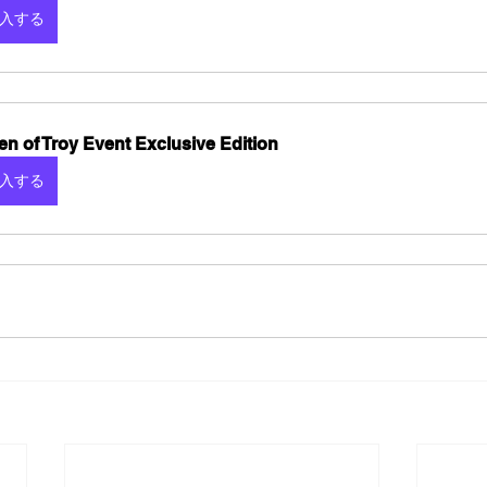
入する
en of Troy Event Exclusive Edition
入する