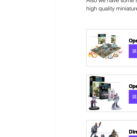
Also we have some st
high quality miniatur
Ope
購
Ope
購
Dir