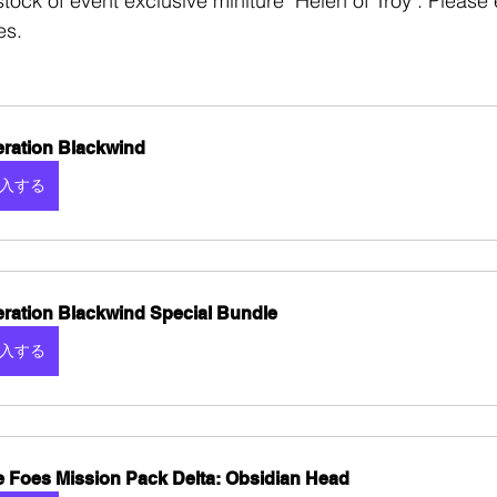
ock of event exclusive miniture "Helen of Troy". Please 
es.
ration Blackwind
入する
ration Blackwind Special Bundle
入する
e Foes Mission Pack Delta: Obsidian Head