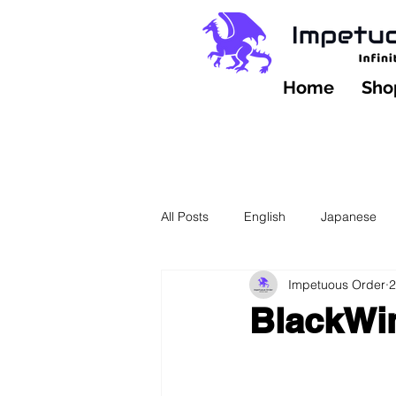
Home
Shop
All Posts
English
Japanese
Impetuous Order
Black