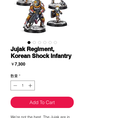
Jujak Regiment,
Korean Shock Infantry
価
￥7,300
格
数量
*
Add To Cart
We’re not the best. The Jujak are in