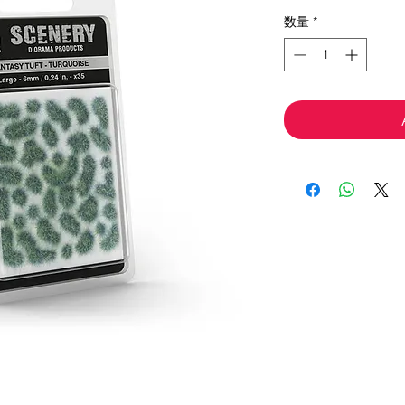
常
ー
数量
*
価
ル
格
価
格